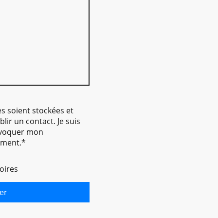
s soient stockées et
blir un contact. Je suis
évoquer mon
oment.*
oires
er